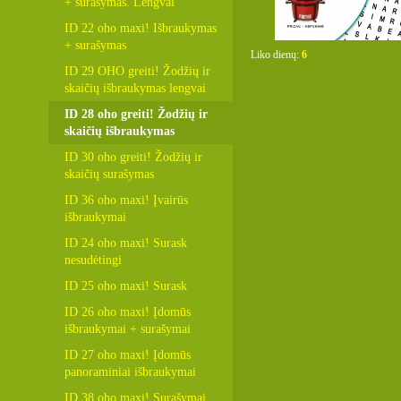
+ surašymas. Lengvai
ID 22 oho maxi! Išbraukymas
+ surašymas
Liko dienų:
6
ID 29 OHO greiti! Žodžių ir
skaičių išbraukymas lengvai
ID 28 oho greiti! Žodžių ir
skaičių išbraukymas
ID 30 oho greiti! Žodžių ir
skaičių surašymas
ID 36 oho maxi! Įvairūs
išbraukymai
ID 24 oho maxi! Surask
nesudėtingi
ID 25 oho maxi! Surask
ID 26 oho maxi! Įdomūs
išbraukymai + surašymai
ID 27 oho maxi! Įdomūs
panoraminiai išbraukymai
ID 38 oho maxi! Surašymai