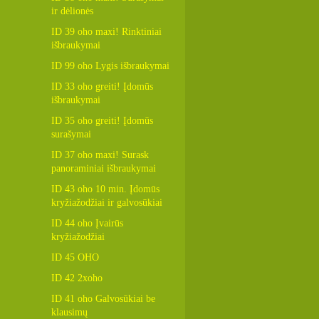
ir dėlionės
ID 39 oho maxi! Rinktiniai
išbraukymai
ID 99 oho Lygis išbraukymai
ID 33 oho greiti! Įdomūs
išbraukymai
ID 35 oho greiti! Įdomūs
surašymai
ID 37 oho maxi! Surask
panoraminiai išbraukymai
ID 43 oho 10 min. Įdomūs
kryžiažodžiai ir galvosūkiai
ID 44 oho Įvairūs
kryžiažodžiai
ID 45 OHO
ID 42 2xoho
ID 41 oho Galvosūkiai be
klausimų