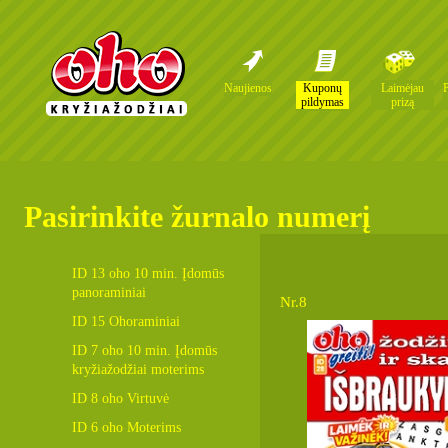
Naujienos
Kuponų
Laimėjau
pildymas
prizą
Pasirinkite žurnalo numerį
ID 13 oho 10 min. Įdomūs
panoraminiai
Nr.8
ID 15 Ohoraminiai
ID 7 oho 10 min. Įdomūs
kryžiažodžiai moterims
ID 8 oho Virtuvė
ID 6 oho Moterims