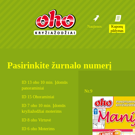
Naujienos
Kuponų
pildymas
Pasirinkite žurnalo numerį
ID 13 oho 10 min. Įdomūs
panoraminiai
Nr.9
ID 15 Ohoraminiai
ID 7 oho 10 min. Įdomūs
kryžiažodžiai moterims
ID 8 oho Virtuvė
ID 6 oho Moterims