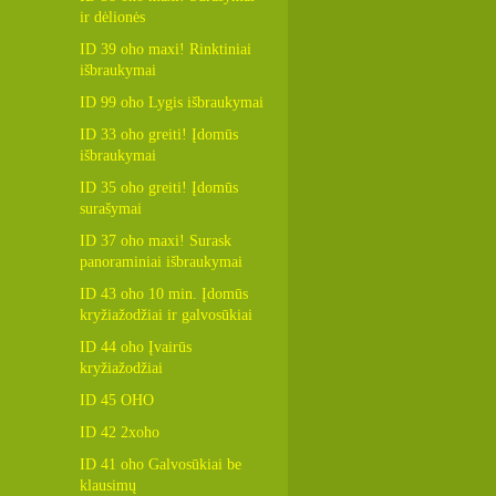
ir dėlionės
ID 39 oho maxi! Rinktiniai
išbraukymai
ID 99 oho Lygis išbraukymai
ID 33 oho greiti! Įdomūs
išbraukymai
ID 35 oho greiti! Įdomūs
surašymai
ID 37 oho maxi! Surask
panoraminiai išbraukymai
ID 43 oho 10 min. Įdomūs
kryžiažodžiai ir galvosūkiai
ID 44 oho Įvairūs
kryžiažodžiai
ID 45 OHO
ID 42 2xoho
ID 41 oho Galvosūkiai be
klausimų