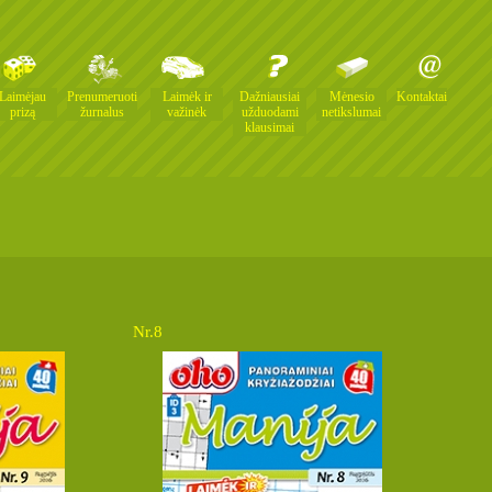
Laimėjau
Prenumeruoti
Laimėk ir
Dažniausiai
Mėnesio
Kontaktai
prizą
žurnalus
važinėk
užduodami
netikslumai
klausimai
Nr.8