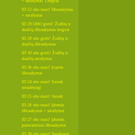
+ surašymas. Lengvai
ID 22 oho maxi! Išbraukymas
+ surašymas
ID 29 OHO greiti! Žodžių ir
skaičių išbraukymas lengvai
ID 28 oho greiti! Žodžių ir
skaičių išbraukymas
ID 30 oho greiti! Žodžių ir
skaičių surašymas
ID 36 oho maxi! Įvairūs
išbraukymai
ID 24 oho maxi! Surask
nesudėtingi
ID 25 oho maxi! Surask
ID 26 oho maxi! Įdomūs
išbraukymai + surašymai
ID 27 oho maxi! Įdomūs
panoraminiai išbraukymai
ID 38 oho maxi! Surašymai