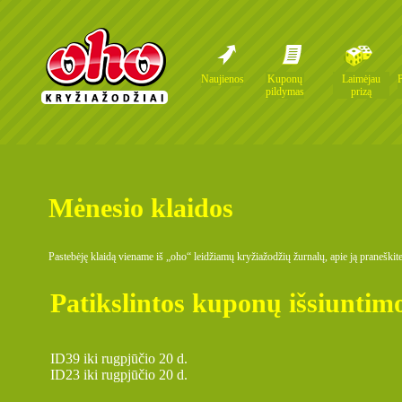
Naujienos
Kuponų
Laimėjau
pildymas
prizą
Mėnesio klaidos
Pastebėję klaidą viename iš „oho“ leidžiamų kryžiažodžių žurnalų, apie ją praneški
Patikslintos kuponų išsiuntim
ID39 iki rugpjūčio 20 d.
ID23 iki rugpjūčio 20 d.