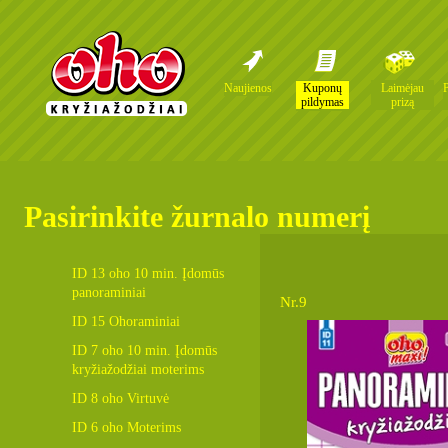
Naujienos
Kuponų
Laimėjau
pildymas
prizą
Pasirinkite žurnalo numerį
ID 13 oho 10 min. Įdomūs
panoraminiai
Nr.9
ID 15 Ohoraminiai
ID 7 oho 10 min. Įdomūs
kryžiažodžiai moterims
ID 8 oho Virtuvė
ID 6 oho Moterims