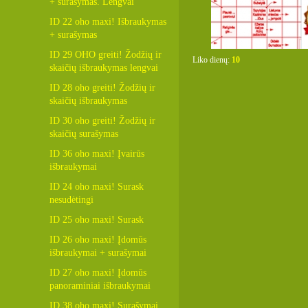
+ surašymas. Lengvai
ID 22 oho maxi! Išbraukymas
+ surašymas
ID 29 OHO greiti! Žodžių ir
Liko dienų:
10
skaičių išbraukymas lengvai
ID 28 oho greiti! Žodžių ir
skaičių išbraukymas
ID 30 oho greiti! Žodžių ir
skaičių surašymas
ID 36 oho maxi! Įvairūs
išbraukymai
ID 24 oho maxi! Surask
nesudėtingi
ID 25 oho maxi! Surask
ID 26 oho maxi! Įdomūs
išbraukymai + surašymai
ID 27 oho maxi! Įdomūs
panoraminiai išbraukymai
ID 38 oho maxi! Surašymai