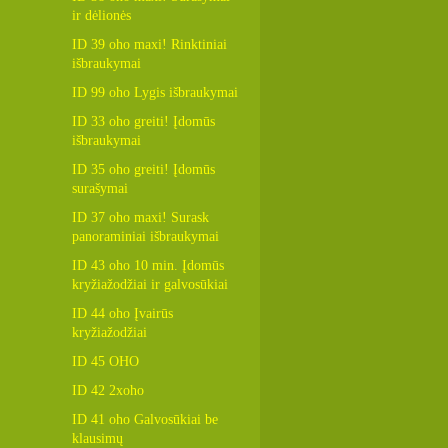
ir dėlionės
ID 39 oho maxi! Rinktiniai
išbraukymai
ID 99 oho Lygis išbraukymai
ID 33 oho greiti! Įdomūs
išbraukymai
ID 35 oho greiti! Įdomūs
surašymai
ID 37 oho maxi! Surask
panoraminiai išbraukymai
ID 43 oho 10 min. Įdomūs
kryžiažodžiai ir galvosūkiai
ID 44 oho Įvairūs
kryžiažodžiai
ID 45 OHO
ID 42 2xoho
ID 41 oho Galvosūkiai be
klausimų