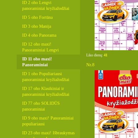
ID 2 oho Lengvi
panoraminiai kryžiažodžiai
ID 5 oho Fortūna
ID 3 oho Manija
ID 4 oho Panorama
ID 12 oho maxi!
Panoraminiai Lengvi
Liko dienų:
41
ID 11 oho maxi!
Nr.8
Panoraminiai
ID 1 oho Populiariausi
panoraminiai kryžiažodžiai
ID 17 oho Klasikiniai ir
panoraminiai kryžiažodžiai
ID 77 oho SOLIDŪS
panoraminiai
ID 9 oho maxi! Panoraminiai
populiariausi
ID 23 oho maxi! Išbraukymas