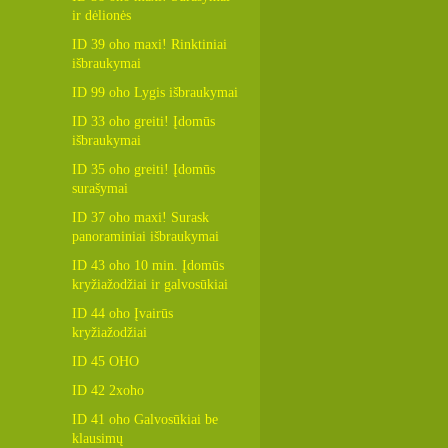
ir dėlionės
ID 39 oho maxi! Rinktiniai
išbraukymai
ID 99 oho Lygis išbraukymai
ID 33 oho greiti! Įdomūs
išbraukymai
ID 35 oho greiti! Įdomūs
surašymai
ID 37 oho maxi! Surask
panoraminiai išbraukymai
ID 43 oho 10 min. Įdomūs
kryžiažodžiai ir galvosūkiai
ID 44 oho Įvairūs
kryžiažodžiai
ID 45 OHO
ID 42 2xoho
ID 41 oho Galvosūkiai be
klausimų