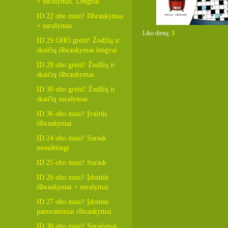
+ surašymas. Lengvai
ID 22 oho maxi! Išbraukymas
+ surašymas
Liko dienų:
3
ID 29 OHO greiti! Žodžių ir
skaičių išbraukymas lengvai
ID 28 oho greiti! Žodžių ir
skaičių išbraukymas
ID 30 oho greiti! Žodžių ir
skaičių surašymas
ID 36 oho maxi! Įvairūs
išbraukymai
ID 24 oho maxi! Surask
nesudėtingi
ID 25 oho maxi! Surask
ID 26 oho maxi! Įdomūs
išbraukymai + surašymai
ID 27 oho maxi! Įdomūs
panoraminiai išbraukymai
ID 38 oho maxi! Surašymai