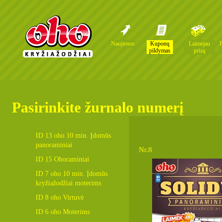
Naujienos
Kuponų
Laimėjau
pildymas
prizą
Pasirinkite žurnalo numerį
ID 13 oho 10 min. Įdomūs
panoraminiai
Nr.8
ID 15 Ohoraminiai
ID 7 oho 10 min. Įdomūs
kryžiažodžiai moterims
ID 8 oho Virtuvė
ID 6 oho Moterims