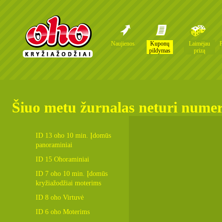
Naujienos
Kuponų
Laimėjau
pildymas
prizą
Šiuo metu žurnalas neturi nume
ID 13 oho 10 min. Įdomūs
panoraminiai
ID 15 Ohoraminiai
ID 7 oho 10 min. Įdomūs
kryžiažodžiai moterims
ID 8 oho Virtuvė
ID 6 oho Moterims