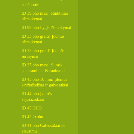
ir dėlionės
ID 39 oho maxi! Rinktiniai
išbraukymai
ID 99 oho Lygis išbraukymai
ID 33 oho greiti! Įdomūs
išbraukymai
ID 35 oho greiti! Įdomūs
surašymai
ID 37 oho maxi! Surask
panoraminiai išbraukymai
ID 43 oho 10 min. Įdomūs
kryžiažodžiai ir galvosūkiai
ID 44 oho Įvairūs
kryžiažodžiai
ID 45 OHO
ID 42 2xoho
ID 41 oho Galvosūkiai be
klausimų